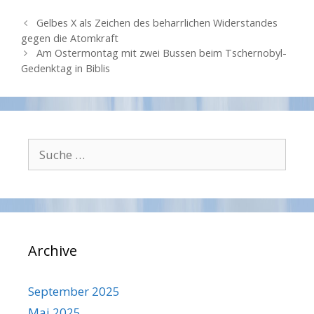
B
Gelbes X als Zeichen des beharrlichen Widerstandes
e
gegen die Atomkraft
i
Am Ostermontag mit zwei Bussen beim Tschernobyl-
t
Gedenktag in Biblis
r
a
g
s
-
S
N
u
a
c
v
h
i
g
e
a
n
t
Archive
a
i
c
o
h
n
September 2025
:
Mai 2025